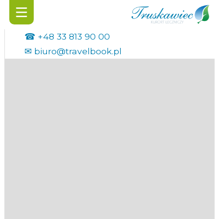
☎
+48 33 813 90 00
✉
biuro@travelbook.pl