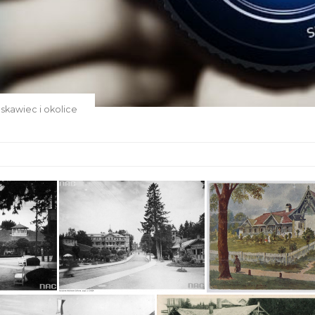
więcej »
więcej »
kowanie z delfinem
Pływanie z delfin
uskawiec i okolice