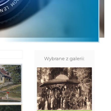
więcej »
ami
Urodziny w delfinarium
Wybrane z galerii: