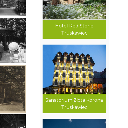
Hotel Red Stone
Truskawiec
Sanatorium Złota Korona
Truskawiec