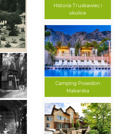
Historia Truskawiec i
okolice
Camping Poseidon
Makarska